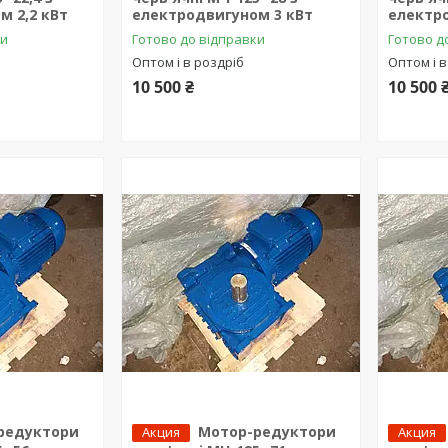
м 2,2 кВт
електродвигуном 3 кВт
електр
ки
Готово до відправки
Готово д
Оптом і в роздріб
Оптом і в
10 500 ₴
10 500 
редуктори
Мотор-редуктори
Акция
Акция