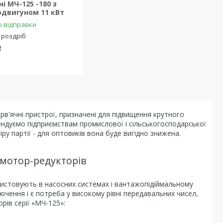
ні МЧ-125 -180 з
одвигуном 11 кВт
о відправки
 роздріб
₴
рв'ячні пристрої, призначені для підвищення крутного
ндуємо підприємствам промислової і сільськогосподарської
іру партії - для оптовиків вона буде вигідно знижена.
 мотор-редукторів
ористовують в насосних системах і вантажопідіймальному
лючення і є потреба у високому рівні передавальних чисел,
рів серії «МЧ-125»: