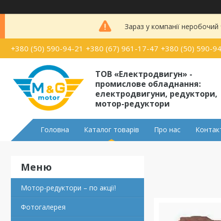
Зараз у компанії неробочий
+380 (50) 590-94-21
+380 (67) 961-17-47
+380 (50) 590-9
ТОВ «Електродвигун» -
промислове обладнання:
електродвигуни, редуктори,
мотор-редуктори
Головна
Каталог товарів
Про нас
Контак
Мотор-редуктори – по акції!
Фотогалерея