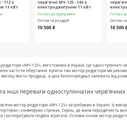
 -112 з
черв'ячні МЧ-125 -140 з
черв'яч
м 11 кВт
електродвигуном 11 кВт
електр
ки
Готово до відправки
Готово д
Оптом і в роздріб
Оптом і в
10 500 ₴
10 500 
редуктори «МЧ-125», виготовлені в Україні. Це одноступінчаті че
енні частоти обертання. Купити такі мотор-редуктори ми рекоме
 високу якість продукції, а ціна безпосередньо залежить від розм
та інші переваги одноступінчатих черв'ячних
рв'ячні мотор-редуктори «МЧ-125» затребувані в Україні. Їх вик
портерах і конвеєрних стрічках. Скрізь, де мала періодичність вк
и і експлуатувати подібні агрегати. Основні основі мотор-редукто