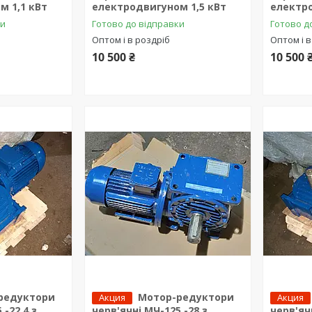
м 1,1 кВт
електродвигуном 1,5 кВт
електро
ки
Готово до відправки
Готово д
Оптом і в роздріб
Оптом і в
10 500 ₴
10 500 
редуктори
Мотор-редуктори
Акция
Акция
 -22,4 з
черв'ячні МЧ-125 -28 з
черв'ячн