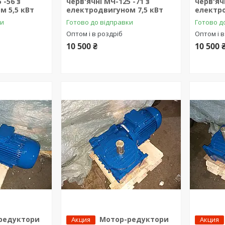
 -56 з
черв'ячні МЧ-125 -71 з
черв'ячн
м 5,5 кВт
електродвигуном 7,5 кВт
електро
ки
Готово до відправки
Готово д
Оптом і в роздріб
Оптом і в
10 500 ₴
10 500 
редуктори
Мотор-редуктори
Акция
Акция