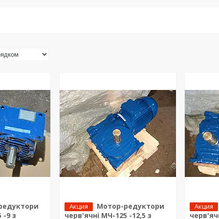
редуктори
Мотор-редуктори
Акция
Акция
 -9 з
черв'ячні МЧ-125 -12,5 з
черв'яч