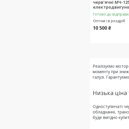
черв'ячні МЧ-125
електродвигуно
Готово до відправ
Оптом і в роздріб
10 500 ₴
Реалізуємо мотор-
моменту при зниж
галузі. Гарантуємо
Низька ціна 
Одноступінчаті че
обладнанні, транс
буде вигідно купит