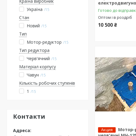
Країна виробник
електродвигуно
Україна
15
Готово до відправ
Оптом і в роздріб
Стан
10 500 ₴
Новий
15
Тип
Мотор-редуктор
15
Тип редуктора
Черв'ячний
15
Матеріал корпусу
Чавун
15
Кількість робочих ступенів
1
15
Контакти
Мотор-
Акция
черв'ячні МЧ-125