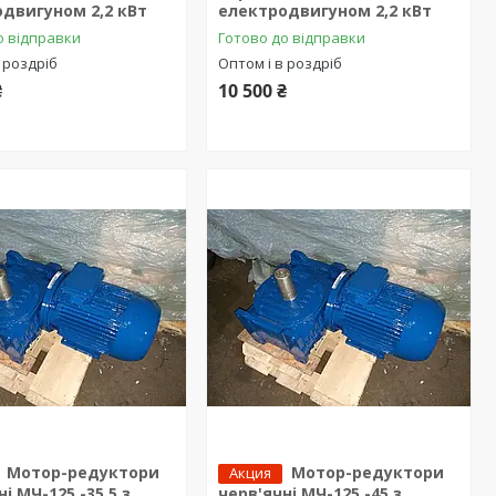
двигуном 2,2 кВт
електродвигуном 2,2 кВт
о відправки
Готово до відправки
 роздріб
Оптом і в роздріб
₴
10 500 ₴
Мотор-редуктори
Мотор-редуктори
Акция
і МЧ-125 -35,5 з
черв'ячні МЧ-125 -45 з