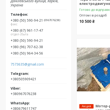
Данілевського вулиця, Харків,
електродвигуно
Україна
Готово до відправ
Оптом і в роздріб
+380 (50) 590-94-21
0967076238
10 500 ₴
факс
+380 (67) 961-17-47
отдел сбыта
+380 (50) 590-94-21
+380 (96) 707-62-38
+380 (50) 964-34-56
7573635@gmail.com
+380505909421
+380967076238
Мотор-
Акция
+380679611747