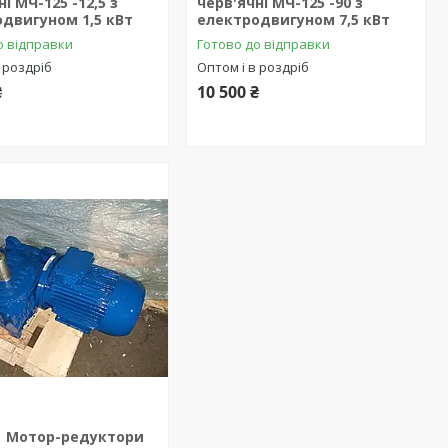
і МЧ-125 -12,5 з
черв'ячні МЧ-125 -90 з
двигуном 1,5 кВт
електродвигуном 7,5 кВт
о відправки
Готово до відправки
 роздріб
Оптом і в роздріб
₴
10 500 ₴
Мотор-редуктори