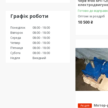
черв'ячні МЧ-125
електродвигуно
Готово до відправ
Графік роботи
Оптом і в роздріб
10 500 ₴
Понеділок
08:00
18:00
Вівторок
08:00
18:00
Середа
08:00
18:00
Четвер
08:00
18:00
Пʼятниця
08:00
18:00
Субота
08:00
18:00
Неділя
Вихідний
Мотор-
Акция