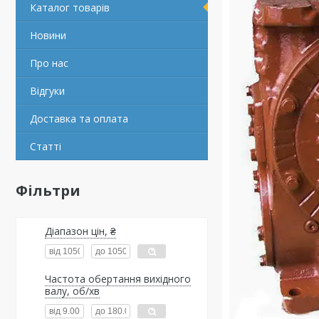
Каталог товарів
Новини
Про нас
Відгуки
Доставка та оплата
Статті
Фільтри
Діапазон цін, ₴
Частота обертання вихідного
валу, об/хв