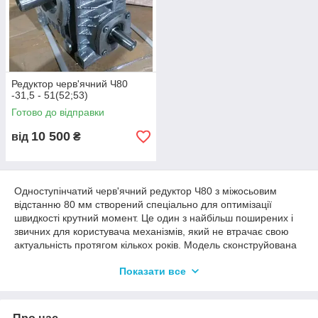
Редуктор черв'ячний Ч80
-31,5 - 51(52;53)
Готово до відправки
10 500
від
₴
Одноступінчатий черв'ячний редуктор Ч80 з міжосьовим
відстанню 80 мм створений спеціально для оптимізації
швидкості крутний момент. Це один з найбільш поширених і
звичних для користувача механізмів, який не втрачає свою
актуальність протягом кількох років. Модель сконструйована
таким чином, щоб її було зручно експлуатувати в
Показати все
промисловому призначення. Компактний універсальний
механізм має достатню для своїх параметрів продуктивністю,
і в порівнянні з аналогами вигідно виділяється із загальної
маси перевагами. Інтернет-магазин «Електродвигун»