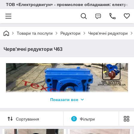
ТОВ «Електродвигун» - промислове обладнання: електродв
Товари та послуги
Редуктори
Черв'ячні редуктори
Черв'ячні редуктори Ч63
Показати все
Сортування
0
Фільтри