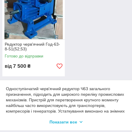
Редуктор черв'ячний Год-63-
8-51(52;53)
Готово до відправки
7 500
від
₴
Одноступінчатий черв'ячний редуктор Ч63 загального
призначення, підходить для широкого переліку промислових
механізмів. Пристрій для перетворення крутного моменту
найбільш часто використовують для транспортерів,
компресорів і генераторів. Устаткування виконано на знімних
лапах, за рахунок чого червячная пара може
Показати все
розташовуватися над колесом або під ним. Компактні
габарити не заважають агрегату мати високу продуктивність.