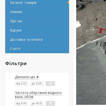
Каталог товарів
Новини
Про нас
Відгуки
Доставка та оплата
Статті
Фільтри
Діапазон цін, ₴
Частота обертання вхідного
вала, об/хв