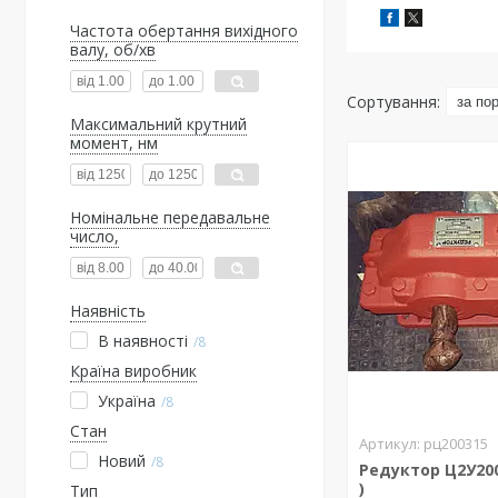
Частота обертання вихідного
валу, об/хв
Максимальний крутний
момент, нм
Номінальне передавальне
число,
Наявність
В наявності
8
Країна виробник
Україна
8
Стан
рц200315
Новий
8
Редуктор Ц2У200 
)
Тип