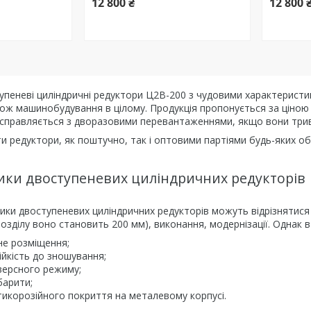
12 800 ₴
12 800 
упеневі циліндричні редуктори Ц2В-200 з чудовими характеристи
ож машинобудування в цілому. Продукція пропонується за ціною в
в справляється з дворазовими перевантаженнями, якщо вони три
и редуктори, як поштучно, так і оптовими партіями будь-яких обс
ики двоступеневих циліндричних редукторів
ики двоступеневих циліндричних редукторів можуть відрізнятися в
розділу воно становить 200 мм), виконання, модернізації. Однак в
не розміщення;
ійкість до зношування;
версного режиму;
барити;
тикорозійного покриття на металевому корпусі.