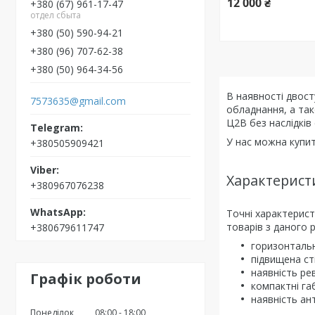
12 000 ₴
+380 (67) 961-17-47
отдел сбыта
+380 (50) 590-94-21
+380 (96) 707-62-38
+380 (50) 964-34-56
В наявності двост
7573635@gmail.com
обладнання, а так
Ц2В без наслідкі
У нас можна купит
+380505909421
Характерист
+380967076238
Точні характерист
товарів з даного 
+380679611747
горизонталь
підвищена ст
наявність ре
Графік роботи
компактні га
наявність ан
Понеділок
08:00
18:00