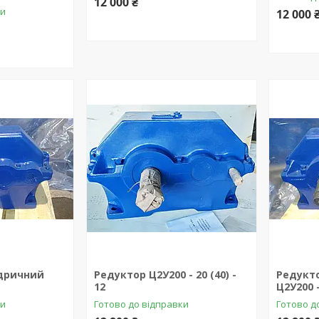
12 000 ₴
ки
12 000 
дричний
Редуктор Ц2У200 - 20 (40) -
Редукт
12
Ц2У200 -
ки
Готово до відправки
Готово д