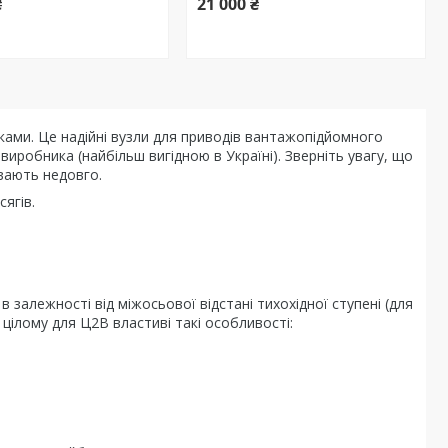
₴
21 000 ₴
ками. Це надійні вузли для приводів вантажопідйомного
иробника (найбільш вигідною в Україні). Зверніть увагу, що
вають недовго.
ягів.
 залежності від міжосьової відстані тихохідної ступені (для
 цілому для Ц2В властиві такі особливості: