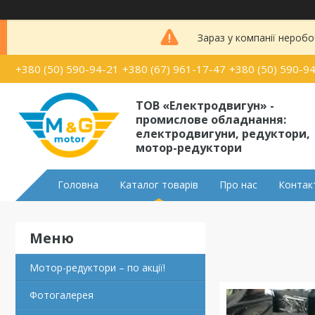
Зараз у компанії неробо
+380 (50) 590-94-21
+380 (67) 961-17-47
+380 (50) 590-9
ТОВ «Електродвигун» -
промислове обладнання:
електродвигуни, редуктори,
мотор-редуктори
Головна
Каталог товарів
Про нас
Контак
Мотор-редуктори – по акції!
Фотогалерея