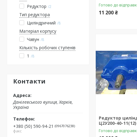
Готово до відправ
Редуктор
2
11 200 ₴
Тип редуктора
Циліндричний
8
Матеріал корпусу
Чавун
8
Кількість робочих ступенів
1
8
Контакти
Данілевського вулиця, Харків,
Україна
Редуктор цилін
Ц2У200-40-11(12)
+380 (50) 590-94-21
0967076238
Готово до відправ
факс