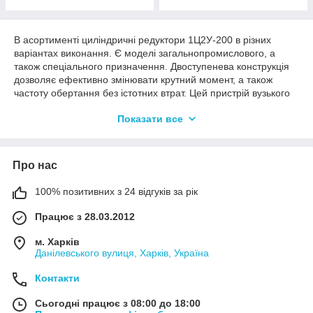
В асортименті циліндричні редуктори 1Ц2У-200 в різних
варіантах виконання. Є моделі загальнопромислового, а
також спеціального призначення. Двоступенева конструкція
дозволяє ефективно змінювати крутний момент, а також
частоту обертання без істотних втрат. Цей пристрій вузького
типу активно застосовується в автомобілебудуванні,
Показати все
виготовленні вантажопідіймального обладнання, і так далі.
Продукцію можна купити, як поштучно, так і оптовими
партіями будь-яких обсягів. Ціна виробника, так що вам не
Про нас
доведеться переплачувати.
100% позитивних з 24 відгуків за рік
Двоступеневі циліндричні редуктори
1Ц2У-200 загальнопромислового
Працює з 28.03.2012
призначення
м. Харків
Данілевського вулиця, Харків, Україна
Говорячи про переваги циліндричних редукторів вузького
Контакти
типу, як загальнопромислових, так і спеціального
призначення, варто згадати:
Сьогодні працює з 08:00 до 18:00