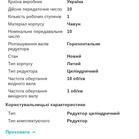
Країна виробник
Україна
Дійсне передаточне число
10
Кількість робочих ступенів
1
Матеріал корпусу
Чавун
Номінальне передавальне
10
число
Розташування валів
Горизонтальне
редуктора
Стан
Новий
Тип корпусу
Литий
Тип редуктора
Циліндричний
Частота обертання
10 об/хв
вхідного вала
Частота обертання
1 об/хв
вихідного валу
Користувальницькі характеристики
Тип
Редуктор циліндричний
Тип комплектуючого
Редуктор
Приховати