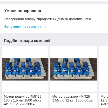
Умови повернення
Повернення товару впродовж 14 днів за домовленістю
Всі умови повернення
Подібні товари компанії
Мотор-редуктор 4МП25-
Мотор-редуктор 4МП25-
Мото
180 з 1,5 квт 1500 об.хв
3,55 з 0,12 квт 1500 об.хв
12,5
АИР80В4 220/380 в
АИР