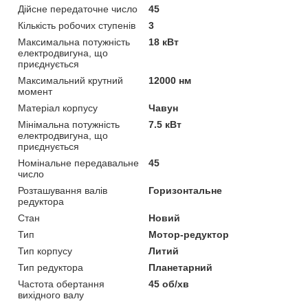
Дійсне передаточне число
45
Кількість робочих ступенів
3
Максимальна потужність
18 кВт
електродвигуна, що
приєднується
Максимальний крутний
12000 нм
момент
Матеріал корпусу
Чавун
Мінімальна потужність
7.5 кВт
електродвигуна, що
приєднується
Номінальне передавальне
45
число
Розташування валів
Горизонтальне
редуктора
Стан
Новий
Тип
Мотор-редуктор
Тип корпусу
Литий
Тип редуктора
Планетарний
Частота обертання
45 об/хв
вихідного валу