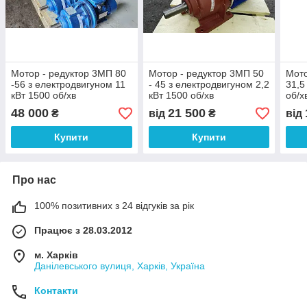
Мотор - редуктор 3МП 80
Мотор - редуктор 3МП 50
Мото
-56 з електродвигуном 11
- 45 з електродвигуном 2,2
31,5
кВт 1500 об/хв
кВт 1500 об/хв
об/х
48 000
21 500
₴
від
₴
від
Купити
Купити
Про нас
100% позитивних з 24 відгуків за рік
Працює з 28.03.2012
м. Харків
Данілевського вулиця, Харків, Україна
Контакти