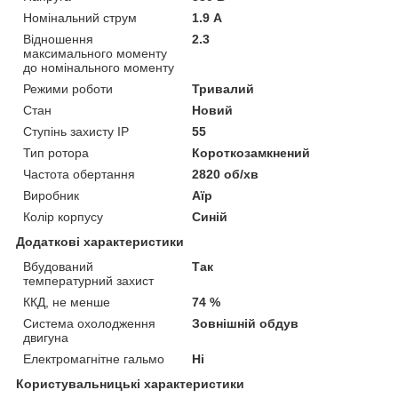
Номінальний струм
1.9 А
Відношення
2.3
максимального моменту
до номінального моменту
Режими роботи
Тривалий
Стан
Новий
Ступінь захисту IP
55
Тип ротора
Короткозамкнений
Частота обертання
2820 об/хв
Виробник
Аїр
Колір корпусу
Синій
Додаткові характеристики
Вбудований
Так
температурний захист
ККД, не менше
74 %
Система охолодження
Зовнішній обдув
двигуна
Електромагнітне гальмо
Ні
Користувальницькі характеристики