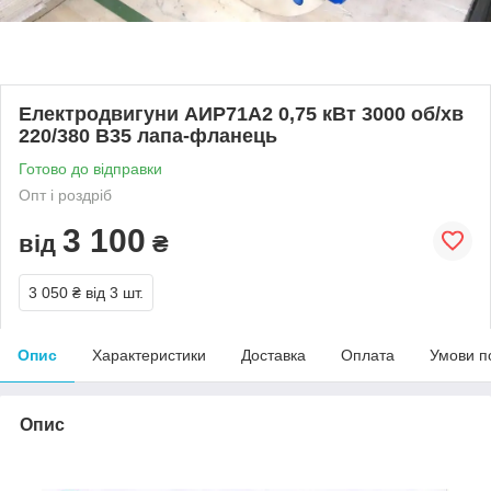
Електродвигуни АИР71А2 0,75 кВт 3000 об/хв
220/380 В35 лапа-фланець
Готово до відправки
Опт і роздріб
3 100
від
₴
3 050 ₴
від 3 шт.
Опис
Характеристики
Доставка
Оплата
Умови п
Опис