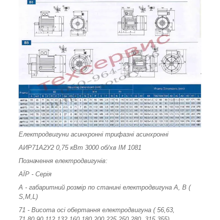
Електродвигуни асинхронні трифазні асинхронні
АИР71А2У2 0,75 кВт 3000 об/хв ІМ 1081
Позначення електродвигунів:
АЇР - Серія
А - габаритний розмір по станині електродвигуна А, В (
S,M,L)
71 - Висота осі обертання електродвигуна ( 56,63,
71,80,90,112,132,160,180,200,225,250,280, 315,355)