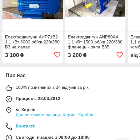
Електродвигуни АИР71В2
Електродвигун АИР80А4
Елек
1.1 кВт 3000 об/хв 220/380
1,1 кВт 1500 об/хв 220/380
1,1 
В3 на лапах
фланець - лапа В35
комб
3 100
3 200
₴
₴
від
Про нас
100% позитивних з 24 відгуків за рік
Працює з 28.03.2012
м. Харків
Данілевського вулиця, Харків, Україна
Контакти
Сьогодні працює з 08:00 до 18:00