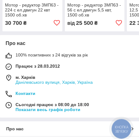
Мотор - редуктор 3МП63 -
Мотор - редуктор 3МП63 -
Мото
224 с ел.двигун 22 квт
56 с ел.двигун 5,5 квт,
12,5
1500 об.хв
1500 об.хв
1500
30 700
25 500
22 
₴
від
₴
Про нас
100% позитивних з 24 відгуків за рік
Працює з 28.03.2012
м. Харків
Данілевського вулиця, Харків, Україна
Контакти
Сьогодні працює з 08:00 до 18:00
Показати весь графік роботи
КНОПКА
Про нас
ЗВ'ЯЗКУ