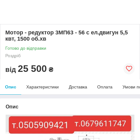
Мотор - редуктор 3МП63 - 56 с ел.двигун 5,5
квт, 1500 об.хв
Готово до відправки
Роздріб
25 500
від
₴
Опис
Характеристики
Доставка
Оплата
Умови п
Опис