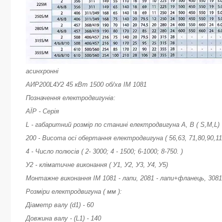
асинхронні
АИР200L4У2 45 кВт 1500 об/хв ІМ 1081
Позначення електродвигунів:
АЇР - Серія
L - габаритний розмір по станині електродвигуна А, В ( S,M,L)
200 - Висота осі обертання електродвигуна ( 56,63, 71,80,90,11
4 - Число полюсів ( 2- 3000; 4 - 1500; 6-1000; 8-750. )
У2 - кліматичне виконання ( У1, У2, У3, У4, У5)
Монтажне виконання ІМ 1081 - лапи, 2081 - лапи+фланець, 3081
Розміри електродвигуна ( мм ):
Діаметр валу (d1) - 60
Довжина валу - (L1) - 140