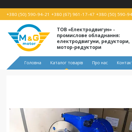
+380 (50) 590-94-21
+380 (67) 961-17-47
+380 (50) 590-9
ТОВ «Електродвигун» -
промислове обладнання:
електродвигуни, редуктори,
мотор-редуктори
Головна
Каталог товарів
Про нас
Контак