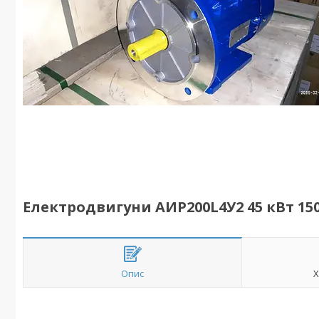
Електродвигуни АИР200L4У2 45 кВт 1500
Опис
Х