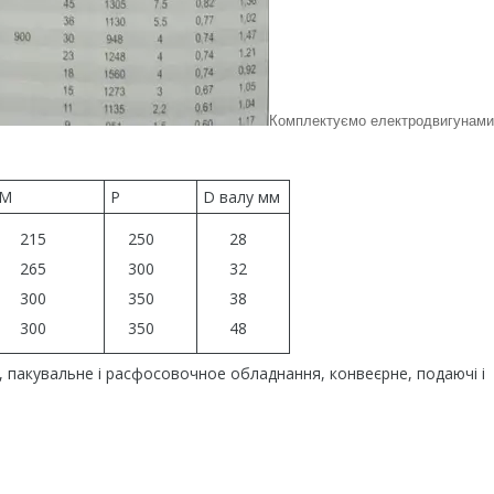
Комплектуємо електродвигунами
M
P
D валу мм
215
250
28
265
300
32
300
350
38
300
350
48
акувальне і расфосовочное обладнання, конвеєрне, подаючі і