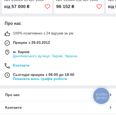
об/хв ІМ 1081
об/хв ІМ 1081
об/х
57 000
96 152
від
₴
₴
від
Про нас
100% позитивних з 24 відгуків за рік
Працює з 28.03.2012
м. Харків
Данілевського вулиця, Харків, Україна
Контакти
Сьогодні працює з 08:00 до 18:00
Показати весь графік роботи
КНОПКА
Про нас
ЗВ'ЯЗКУ
Контакти