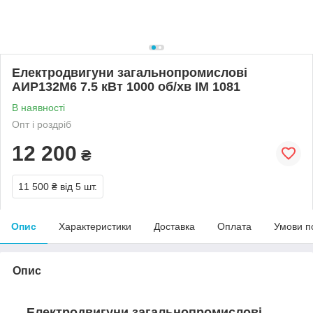
Електродвигуни загальнопромислові
АИР132М6 7.5 кВт 1000 об/хв ІМ 1081
В наявності
Опт і роздріб
12 200
₴
11 500 ₴
від 5 шт.
Опис
Характеристики
Доставка
Оплата
Умови п
Опис
Електродвигуни загальнопромислові