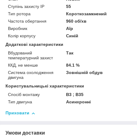
Ступінь захисту IP
55
Тип ротора
Короткозамкнений
Частота обертання
960 об/хв
Виробник
Аїр
Колір корпусу
Синій
Додаткові характеристики
Вбудований
Так
температурний захист
ККД, не менше
84.1 %
Система охолодження
Зовнішній обдув
двигуна
Користувальницькі характеристики
Спосіб монтажу
B3 ; B35
Тип двигуна
Асинхронні
Приховати
Умови доставки