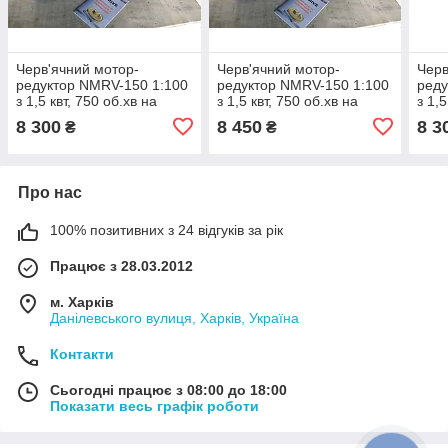
Черв'ячний мотор-
Черв'ячний мотор-
Черв
редуктор NMRV-150 1:100
редуктор NMRV-150 1:100
реду
з 1,5 квт, 750 об.хв на
з 1,5 квт, 750 об.хв на
з 1,5
виході валу редуктора 7,5
виході валу редуктора 7,5
вихо
8 300
8 450
8 3
₴
₴
про.хв
про.хв
про.
Про нас
100% позитивних з 24 відгуків за рік
Працює з 28.03.2012
м. Харків
Данілевського вулиця, Харків, Україна
Контакти
Сьогодні працює з 08:00 до 18:00
Показати весь графік роботи