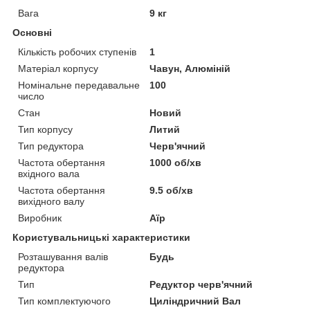
Вага
9 кг
Основні
Кількість робочих ступенів
1
Матеріал корпусу
Чавун, Алюміній
Номінальне передавальне
100
число
Стан
Новий
Тип корпусу
Литий
Тип редуктора
Черв'ячний
Частота обертання
1000 об/хв
вхідного вала
Частота обертання
9.5 об/хв
вихідного валу
Виробник
Аїр
Користувальницькі характеристики
Розташування валів
Будь
редуктора
Тип
Редуктор черв'ячний
Тип комплектуючого
Циліндричний Вал