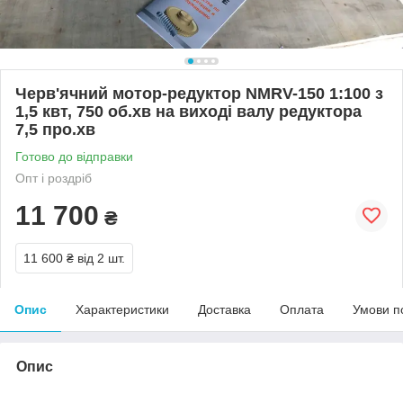
Черв'ячний мотор-редуктор NMRV-150 1:100 з
1,5 квт, 750 об.хв на виході валу редуктора
7,5 про.хв
Готово до відправки
Опт і роздріб
11 700
₴
11 600 ₴
від 2 шт.
Опис
Характеристики
Доставка
Оплата
Умови п
Опис