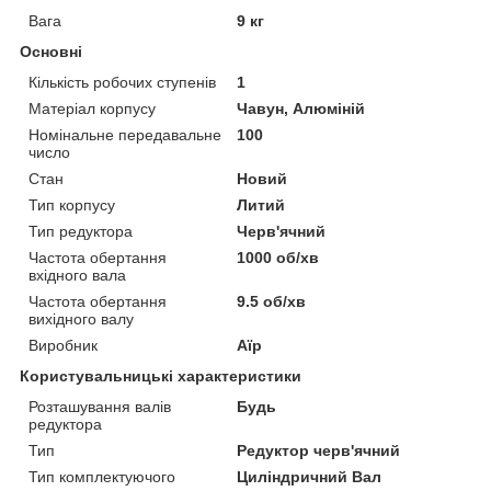
Вага
9 кг
Основні
Кількість робочих ступенів
1
Матеріал корпусу
Чавун, Алюміній
Номінальне передавальне
100
число
Стан
Новий
Тип корпусу
Литий
Тип редуктора
Черв'ячний
Частота обертання
1000 об/хв
вхідного вала
Частота обертання
9.5 об/хв
вихідного валу
Виробник
Аїр
Користувальницькі характеристики
Розташування валів
Будь
редуктора
Тип
Редуктор черв'ячний
Тип комплектуючого
Циліндричний Вал