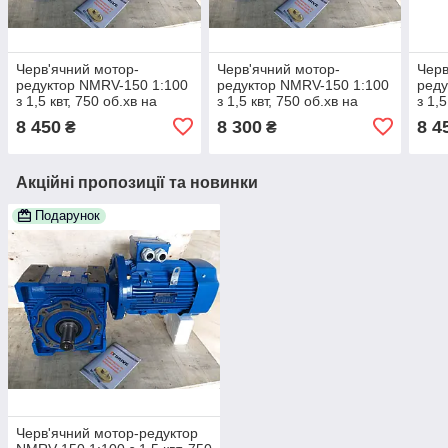
Черв'ячний мотор-
Черв'ячний мотор-
Черв
редуктор NMRV-150 1:100
редуктор NMRV-150 1:100
реду
з 1,5 квт, 750 об.хв на
з 1,5 квт, 750 об.хв на
з 1,5
виході валу редуктора 7,5
виході валу редуктора 7,5
вихо
8 450
8 300
8 4
₴
₴
про.хв
про.хв
про.
Акційні пропозиції та новинки
Подарунок
Черв'ячний мотор-редуктор