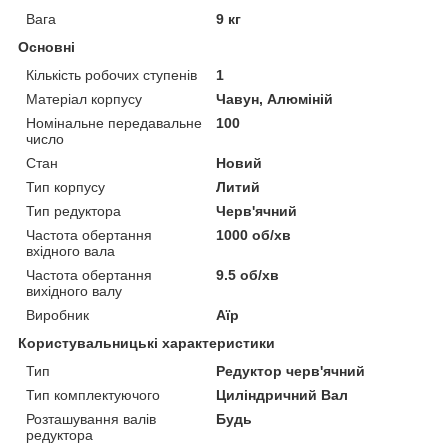
Вага
9 кг
Основні
Кількість робочих ступенів
1
Матеріал корпусу
Чавун, Алюміній
Номінальне передавальне
100
число
Стан
Новий
Тип корпусу
Литий
Тип редуктора
Черв'ячний
Частота обертання
1000 об/хв
вхідного вала
Частота обертання
9.5 об/хв
вихідного валу
Виробник
Аїр
Користувальницькі характеристики
Тип
Редуктор черв'ячний
Тип комплектуючого
Циліндричний Вал
Розташування валів
Будь
редуктора