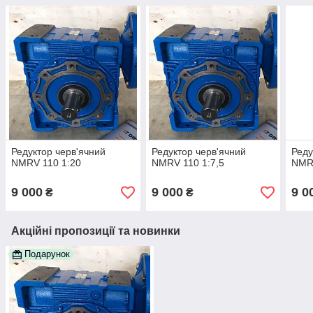
Редуктор черв'ячний
Редуктор черв'ячний
Реду
NMRV 110 1:20
NMRV 110 1:7,5
NMR
9 000
9 000
9 0
₴
₴
Акційні пропозиції та новинки
Подарунок