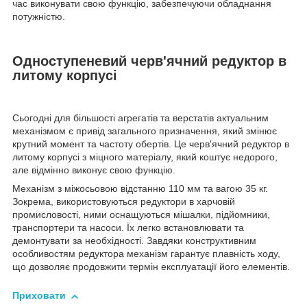
час виконувати свою функцію, забезпечуючи обладнання
потужністю.
Одноступеневий черв'ячний редуктор в
литому корпусі
Сьогодні для більшості агрегатів та верстатів актуальним
механізмом є привід загального призначення, який змінює
крутний момент та частоту обертів. Це черв'ячний редуктор в
литому корпусі з міцного матеріалу, який коштує недорого,
але відмінно виконує свою функцію.
Механізм з міжосьовою відстанню 110 мм та вагою 35 кг.
Зокрема, використовуються редуктори в харчовій
промисловості, ними оснащуються мішалки, підйомники,
транспортери та насоси. Їх легко встановлювати та
демонтувати за необхідності. Завдяки конструктивним
особливостям редуктора механізм гарантує плавність ходу,
що дозволяє продовжити термін експлуатації його елементів.
Приховати