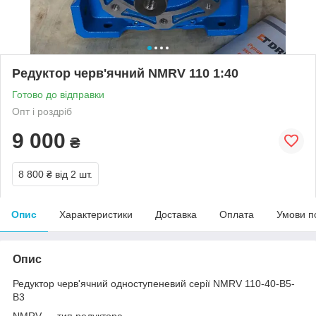
Редуктор черв'ячний NMRV 110 1:40
Готово до відправки
Опт і роздріб
9 000
₴
8 800 ₴
від 2 шт.
Опис
Характеристики
Доставка
Оплата
Умови п
Опис
Редуктор черв'ячний одноступеневий серії NMRV 110-40-В5-
В3
NMRV — тип редуктора