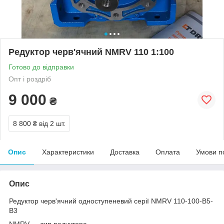
Редуктор черв'ячний NMRV 110 1:100
Готово до відправки
Опт і роздріб
9 000
₴
8 800 ₴
від 2 шт.
Опис
Характеристики
Доставка
Оплата
Умови п
Опис
Редуктор черв'ячний одноступеневий серії NMRV 110-100-В5-
В3
NMRV — тип редуктора