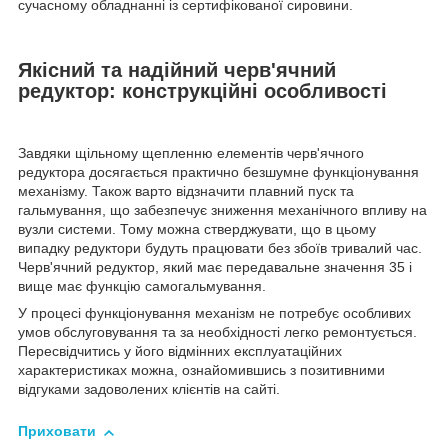
сучасному обладнанні із сертифікованої сировини.
Якісний та надійний черв'ячний
редуктор: конструкційні особливості
Завдяки щільному щепленню елементів черв'ячного
редуктора досягається практично безшумне функціонування
механізму. Також варто відзначити плавний пуск та
гальмування, що забезпечує зниження механічного впливу на
вузли системи. Тому можна стверджувати, що в цьому
випадку редуктори будуть працювати без збоїв тривалий час.
Черв'ячний редуктор, який має передавальне значення 35 і
вище має функцію самогальмування.
У процесі функціонування механізм не потребує особливих
умов обслуговування та за необхідності легко ремонтується.
Пересвідчитись у його відмінних експлуатаційних
характеристиках можна, ознайомившись з позитивними
відгуками задоволених клієнтів на сайті.
Приховати