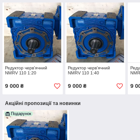
Редуктор черв'ячний
Редуктор черв'ячний
Реду
NMRV 110 1:20
NMRV 110 1:40
NMRV
9 000
9 000
9 0
₴
₴
Акційні пропозиції та новинки
Подарунок