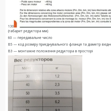
130
(габарит редуктора мм)
60 — передавальне число
В5 — код розміру приєднувального фланця та діаметр вхідн
В3 — монтажне положення редуктора в просторі