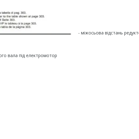
- міжосьова відстань редук
ого вала під електромотор