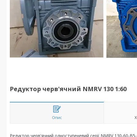
Редуктор черв'ячний NMRV 130 1:60
Опис
Х
Редуктор черв'ячний одноступеневий серії NMRV 130-60-В5