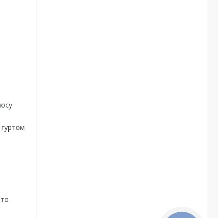
носу
 гуртом
рто