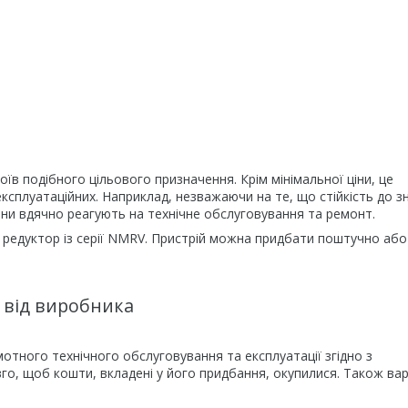
їв подібного цільового призначення. Крім мінімальної ціни, це
 експлуатаційних. Наприклад, незважаючи на те, що стійкість до з
вони вдячно реагують на технічне обслуговування та ремонт.
й редуктор із серії NMRV. Пристрій можна придбати поштучно або
V від виробника
отного технічного обслуговування та експлуатації згідно з
о, щоб кошти, вкладені у його придбання, окупилися. Також ва