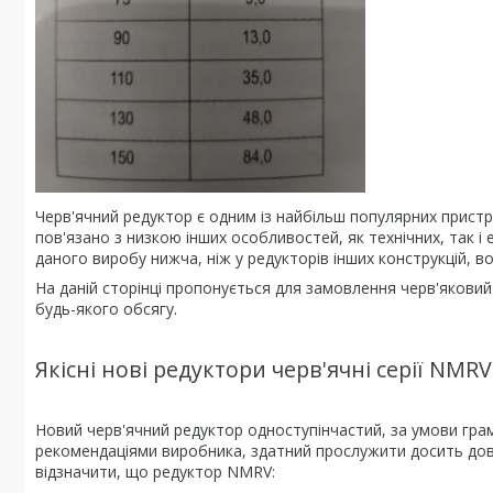
Черв'ячний редуктор є одним із найбільш популярних пристро
пов'язано з низкою інших особливостей, як технічних, так і
даного виробу нижча, ніж у редукторів інших конструкцій, 
На даній сторінці пропонується для замовлення черв'якови
будь-якого обсягу.
Якісні нові редуктори черв'ячні серії NMR
Новий черв'ячний редуктор одноступінчастий, за умови грам
рекомендаціями виробника, здатний прослужити досить довг
відзначити, що редуктор NMRV: