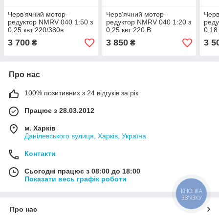
Черв'ячний мотор-
Черв'ячний мотор-
Черв
редуктор NMRV 040 1:50 з
редуктор NMRV 040 1:20 з
реду
0,25 квт 220/380в
0,25 квт 220 В
0,18
однофазний
3 700
3 850
3 5
₴
₴
Про нас
100% позитивних з 24 відгуків за рік
Працює з 28.03.2012
м. Харків
Данілевського вулиця, Харків, Україна
Контакти
Сьогодні працює з 08:00 до 18:00
Показати весь графік роботи
КНОПКА
ЗВ'ЯЗКУ
Про нас