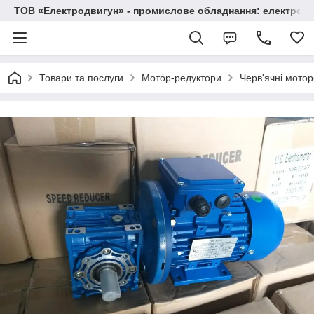
ТОВ «Електродвигун» - промислове обладнання: електродв
Товари та послуги
Мотор-редуктори
Черв'ячні мото