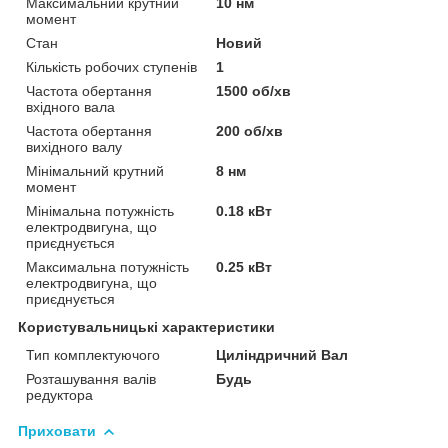
Максимальний крутний
10 нм
момент
Стан
Новий
Кількість робочих ступенів
1
Частота обертання
1500 об/хв
вхідного вала
Частота обертання
200 об/хв
вихідного валу
Мінімальний крутний
8 нм
момент
Мінімальна потужність
0.18 кВт
електродвигуна, що
приєднується
Максимальна потужність
0.25 кВт
електродвигуна, що
приєднується
Користувальницькі характеристики
Тип комплектуючого
Циліндричний Вал
Розташування валів
Будь
редуктора
Приховати