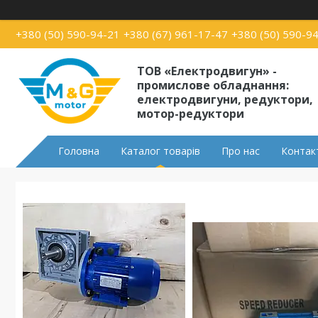
+380 (50) 590-94-21
+380 (67) 961-17-47
+380 (50) 590-9
ТОВ «Електродвигун» -
промислове обладнання:
електродвигуни, редуктори,
мотор-редуктори
Головна
Каталог товарів
Про нас
Контак