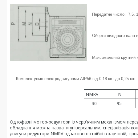
Передатне число: 7,5, 10
Оберти вихідного вала в
Максимальний крутний м
Комплектуємо електродвигунами АІР56 від 0,18 квт до 0,25 квт
NMRV
N
30
95
Однофазні мотор-редуктори із черв'ячним механізмом перед
обладнання можна назвати універсальним, спеціалізація ко
двигуни редуктори NMRV однаково потрібні в харчовій, гірн