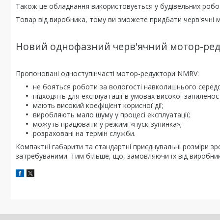
Також це обладнання використовується у будівельних робот
Товар від виробника, тому ви зможете придбати черв'ячні 
Новий однофазний черв'ячний мотор-ред
Пропоновані одноступінчасті мотор-редуктори NMRV:
не бояться роботи за вологості навколишнього серед
підходять для експлуатації в умовах високої запиленост
мають високий коефіцієнт корисної дії;
виробляють мало шуму у процесі експлуатації;
можуть працювати у режимі «пуск-зупинка»;
розраховані на термін служби.
Компактні габарити та стандартні приєднувальні розміри з
затребуваними. Тим більше, що, замовляючи їх від виробника