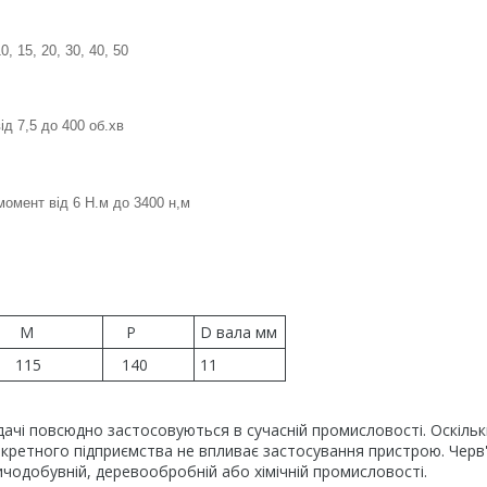
, 15, 20, 30, 40, 50
ід 7,5 до 400 об.хв
омент від 6 Н.м до 3400 н,м
M
P
D вала мм
115
140
11
ачі повсюдно застосовуються в сучасній промисловості. Оскільк
нкретного підприємства не впливає застосування пристрою. Черв'
ичодобувній, деревообробній або хімічній промисловості.