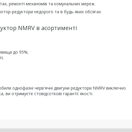
ах, ремонті механізмів та комунальних мереж.
мотор-редуктори недорого та в будь-яких обсягах.
уктор NMRV в асортименті
овища до 95%;
і;
робили однофазні черв'ячні двигуни редуктори NMRV виключно
, ви отримуєте стовідсоткові гарантії якості.