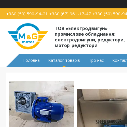
+380 (50) 590-94-21
+380 (67) 961-17-47
+380 (50) 590-9
ТОВ «Електродвигун» -
промислове обладнання:
електродвигуни, редуктори,
мотор-редуктори
Головна
Каталог товарів
Про нас
Контак