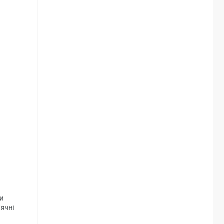
и
ячні