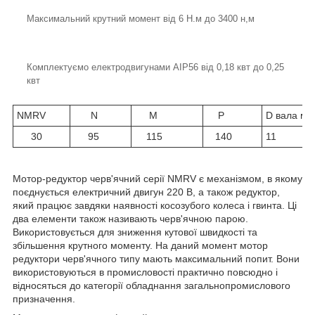
Максимальний крутний момент від 6 Н.м до 3400 н,м
Комплектуємо електродвигунами АІР56 від 0,18 квт до 0,25
квт
NMRV
N
M
P
D вала мм
30
95
115
140
11
Мотор-редуктор черв'ячний серії NMRV є механізмом, в якому
поєднується електричний двигун 220 В, а також редуктор,
який працює завдяки наявності косозубого колеса і гвинта. Ці
два елементи також називають черв'ячною парою.
Використовується для зниження кутової швидкості та
збільшення крутного моменту. На даний момент мотор
редуктори черв'ячного типу мають максимальний попит. Вони
використовуються в промисловості практично повсюдно і
відносяться до категорії обладнання загальнопромислового
призначення.