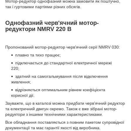
Мотор-редуктор однофазний можна замовити як поштучно,
так і гуртовими партіями різних обсягів.
Однофазний черв'ячний мотор-
редуктори NMRV 220 В
Пропонований мотор-редуктор черв'ячний серії NMRV 030:
плавно та тихо працює;
підключається до стандартної електричної мережі
220;
здатний на самогальмування після відключення
живлення;
відрізняється оптимальним рівнем коефіцієнта
корисної дії.
Зауважте, що в каталозі можна придбати черв'ячний редуктор
та електричний двигун окремо. Також є вже зібрані мотор-
редуктори з іншими технічними характеристиками.
Все обладнання поставляється з повним пакетом супровідної
документації та має гарантії якості від виробника.