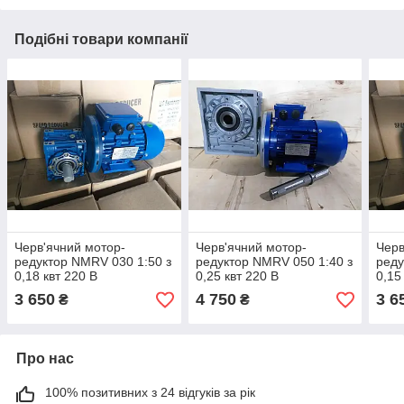
Подібні товари компанії
Черв'ячний мотор-
Черв'ячний мотор-
Черв
редуктор NMRV 030 1:50 з
редуктор NMRV 050 1:40 з
реду
0,18 квт 220 В
0,25 квт 220 В
0,15
однофазний
однофазний
3 650
4 750
3 6
₴
₴
Про нас
100% позитивних з 24 відгуків за рік