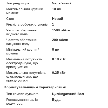
Тип редуктора
Черв'ячний
Максимальний крутний
10 нм
момент
Стан
Новий
Кількість робочих ступенів
1
Частота обертання
1500 об/хв
вхідного вала
Частота обертання
200 об/хв
вихідного валу
Мінімальний крутний
8 нм
момент
Мінімальна потужність
0.18 кВт
електродвигуна, що
приєднується
Максимальна потужність
0.25 кВт
електродвигуна, що
приєднується
Користувальницькі характеристики
Тип комплектуючого
Циліндричний Вал
Розташування валів
Будь
редуктора