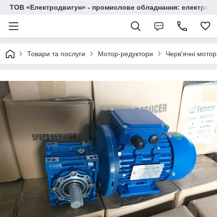
ТОВ «Електродвигун» - промислове обладнання: електродв
Товари та послуги
Мотор-редуктори
Черв'ячні мото