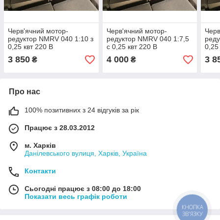
Черв'ячний мотор-
Черв'ячний мотор-
Черв
редуктор NMRV 040 1:10 з
редуктор NMRV 040 1:7,5
реду
0,25 квт 220 В
с 0,25 квт 220 В
0,25
однофазний
однофазний
одн
3 850
4 000
3 8
₴
₴
Про нас
100% позитивних з 24 відгуків за рік
Працює з 28.03.2012
м. Харків
Данілевського вулиця, Харків, Україна
Контакти
Сьогодні працює з 08:00 до 18:00
Показати весь графік роботи
КНОПКА
ЗВ'ЯЗКУ