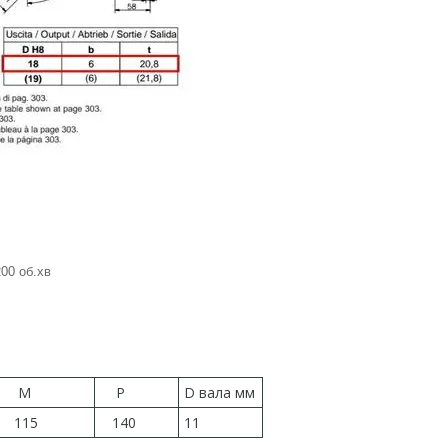
00 об.хв
M
P
D вала мм
115
140
11