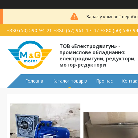
Зараз у компанії неробо
+380 (50) 590-94-21
+380 (67) 961-17-47
+380 (50) 590-9
ТОВ «Електродвигун» -
промислове обладнання:
електродвигуни, редуктори,
мотор-редуктори
Головна
Каталог товарів
Про нас
Контак