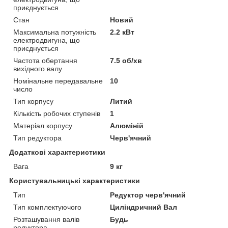
приєднується
Стан
Новий
Максимальна потужність
2.2 кВт
електродвигуна, що
приєднується
Частота обертання
7.5 об/хв
вихідного валу
Номінальне передавальне
10
число
Тип корпусу
Литий
Кількість робочих ступенів
1
Матеріал корпусу
Алюміній
Тип редуктора
Черв'ячний
Додаткові характеристики
Вага
9 кг
Користувальницькі характеристики
Тип
Редуктор черв'ячний
Тип комплектуючого
Циліндричний Вал
Розташування валів
Будь
редуктора