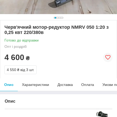
Черв'ячний мотор-редуктор NMRV 050 1:20 з
0,25 квт 220/380в
Готово до відправки
Опт і роздріб
4 600
₴
4 550 ₴
від 3 шт.
Опис
Характеристики
Доставка
Оплата
Умови п
Опис