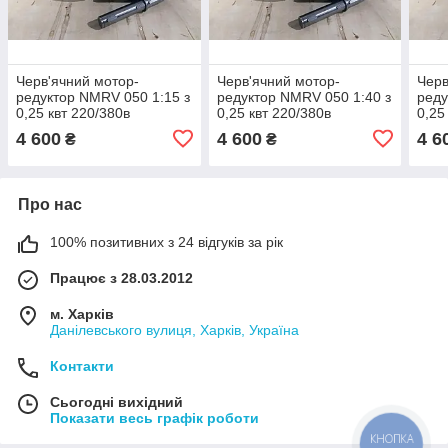
Черв'ячний мотор-
Черв'ячний мотор-
Черв
редуктор NMRV 050 1:15 з
редуктор NMRV 050 1:40 з
реду
0,25 квт 220/380в
0,25 квт 220/380в
0,25
4 600
4 600
4 6
₴
₴
Про нас
100% позитивних з 24 відгуків за рік
Працює з 28.03.2012
м. Харків
Данілевського вулиця, Харків, Україна
Контакти
Сьогодні вихідний
Показати весь графік роботи
КНОПКА