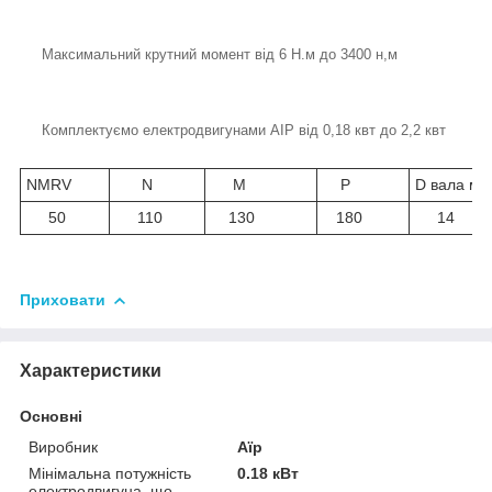
Максимальний крутний момент від 6 Н.м до 3400 н,м
Комплектуємо електродвигунами АІР від 0,18 квт до 2,2 квт
NMRV
N
M
P
D вала мм
50
110
130
180
14
Приховати
Характеристики
Основні
Виробник
Аїр
Мінімальна потужність
0.18 кВт
електродвигуна, що