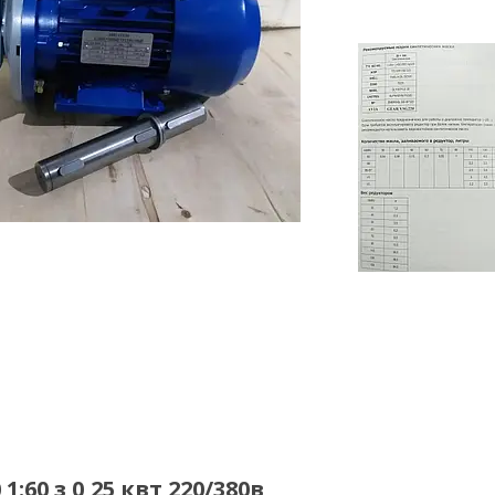
60 з 0,25 квт 220/380в