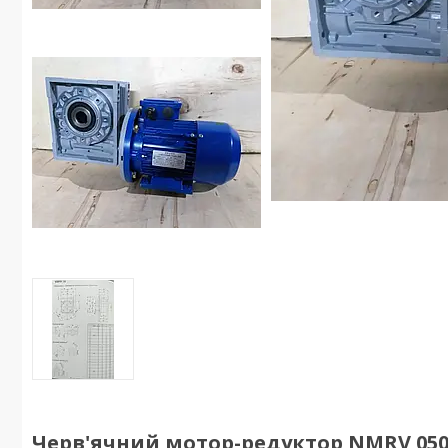
Черв'ячний мотор-редуктор NMRV 050 1: