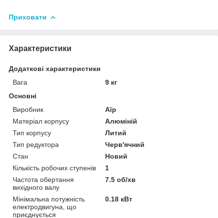
Приховати
Характеристики
Додаткові характеристики
Вага
9 кг
Основні
Виробник
Аїр
Матеріал корпусу
Алюміній
Тип корпусу
Литий
Тип редуктора
Черв'ячний
Стан
Новий
Кількість робочих ступенів
1
Частота обертання
7.5 об/хв
вихідного валу
Мінімальна потужність
0.18 кВт
електродвигуна, що
приєднується