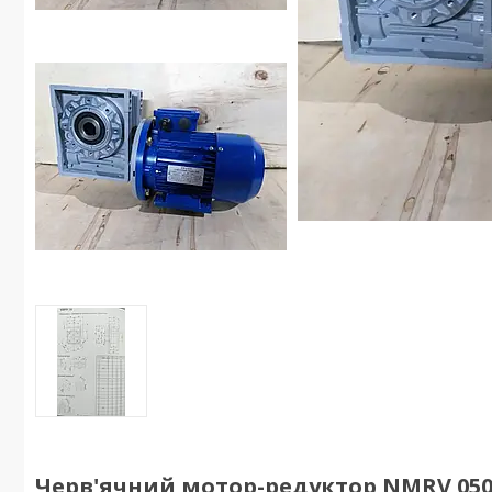
Черв'ячний мотор-редуктор NMRV 050 1: