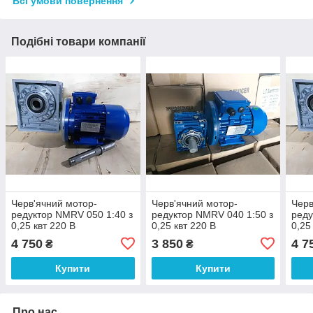
Всі умови повернення
Подібні товари компанії
Черв'ячний мотор-
Черв'ячний мотор-
Черв
редуктор NMRV 050 1:40 з
редуктор NMRV 040 1:50 з
реду
0,25 квт 220 В
0,25 квт 220 В
0,25
однофазний
однофазний
одн
4 750
3 850
4 7
₴
₴
Купити
Купити
Про нас