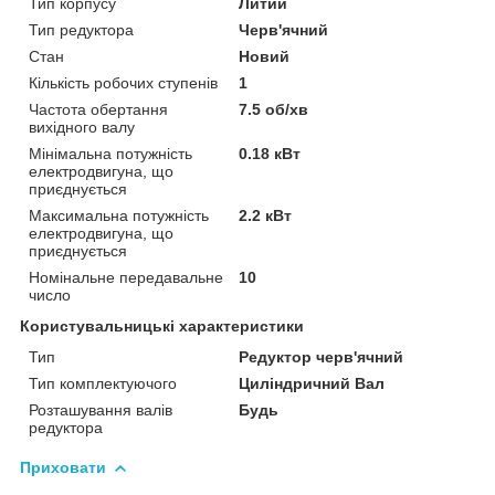
Тип корпусу
Литий
Тип редуктора
Черв'ячний
Стан
Новий
Кількість робочих ступенів
1
Частота обертання
7.5 об/хв
вихідного валу
Мінімальна потужність
0.18 кВт
електродвигуна, що
приєднується
Максимальна потужність
2.2 кВт
електродвигуна, що
приєднується
Номінальне передавальне
10
число
Користувальницькі характеристики
Тип
Редуктор черв'ячний
Тип комплектуючого
Циліндричний Вал
Розташування валів
Будь
редуктора
Приховати