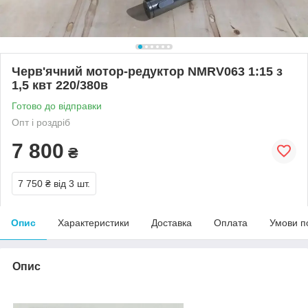
Черв'ячний мотор-редуктор NMRV063 1:15 з
1,5 квт 220/380в
Готово до відправки
Опт і роздріб
7 800
₴
7 750 ₴
від 3 шт.
Опис
Характеристики
Доставка
Оплата
Умови п
Опис