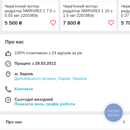
Черв'ячний мотор-
Черв'ячний мотор-
Черв
редуктор NMRV063 1:7,5 с
редуктор NMRV063 1:10 з
реду
0,55 квт 220/380в
1,5 квт 220/380в
0,37
5 500
7 800
5 7
₴
₴
Про нас
100% позитивних з 24 відгуків за рік
Працює з 28.03.2012
м. Харків
Данілевського вулиця, Харків, Україна
Контакти
Сьогодні вихідний
Показати весь графік роботи
КНОПКА
ЗВ'ЯЗКУ
Про нас