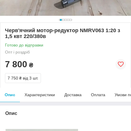
Черв'ячний мотор-редуктор NMRV063 1:20 з
1,5 квт 220/380в
Готово до відправки
Опт і роздріб
7 800
₴
7 750 ₴
від 3 шт.
Опис
Характеристики
Доставка
Оплата
Умови п
Опис