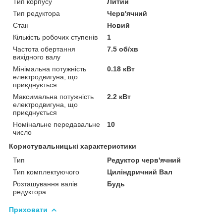
Тип корпусу
Литий
Тип редуктора
Черв'ячний
Стан
Новий
Кількість робочих ступенів
1
Частота обертання
7.5 об/хв
вихідного валу
Мінімальна потужність
0.18 кВт
електродвигуна, що
приєднується
Максимальна потужність
2.2 кВт
електродвигуна, що
приєднується
Номінальне передавальне
10
число
Користувальницькі характеристики
Тип
Редуктор черв'ячний
Тип комплектуючого
Циліндричний Вал
Розташування валів
Будь
редуктора
Приховати