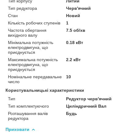
Тип корпусу
Литий
Тип редуктора
Черв'ячний
Стан
Новий
Кількість робочих ступенів
1
Частота обертання
7.5 об/хв
вихідного валу
Мінімальна потужність
0.18 кВт
електродвигуна, що
приєднується
Максимальна потужність
2.2 кВт
електродвигуна, що
приєднується
Номінальне передавальне
10
число
Користувальницькі характеристики
Тип
Редуктор черв'ячний
Тип комплектуючого
Циліндричний Вал
Розташування валів
Будь
редуктора
Приховати