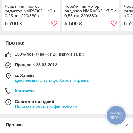
Черв'ячний мотор-
Черв'ячний мотор-
Черв
редуктор NMRV063 1:40 з
редуктор NMRV063 1:7,5 с
реду
0,25 квт 220/380в
0,55 квт 220/380в
з 0,
5 700
5 500
5 7
₴
₴
Про нас
100% позитивних з 24 відгуків за рік
Працює з 28.03.2012
м. Харків
Данілевського вулиця, Харків, Україна
Контакти
Сьогодні вихідний
Показати весь графік роботи
КНОПКА
ЗВ'ЯЗКУ
Про нас