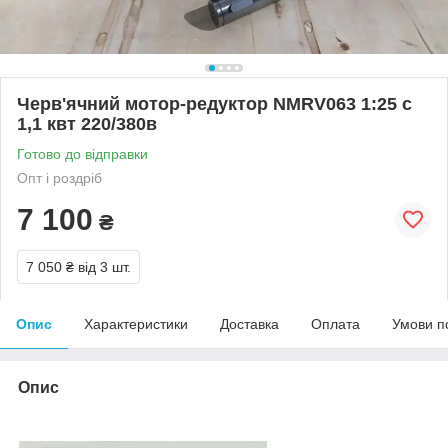
Черв'ячний мотор-редуктор NMRV063 1:25 с
1,1 квт 220/380в
Готово до відправки
Опт і роздріб
7 100
₴
7 050 ₴
від 3 шт.
Опис
Характеристики
Доставка
Оплата
Умови п
Опис