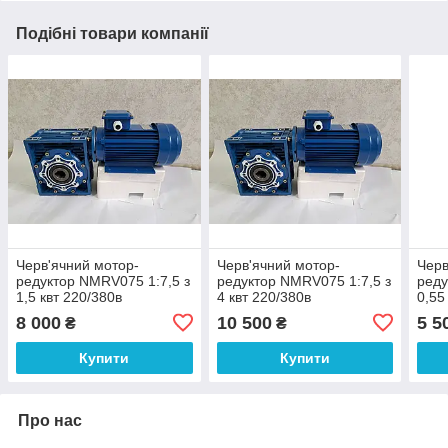
Подібні товари компанії
Черв'ячний мотор-
Черв'ячний мотор-
Черв
редуктор NMRV075 1:7,5 з
редуктор NMRV075 1:7,5 з
реду
1,5 квт 220/380в
4 квт 220/380в
0,55
8 000
10 500
5 5
₴
₴
Купити
Купити
Про нас