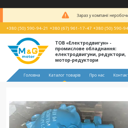
Зараз у компанії неробоч
+380 (50) 590-94-21
+380 (67) 961-17-47
+380 (50) 590-9
ТОВ «Електродвигун» -
промислове обладнання:
електродвигуни, редуктори,
мотор-редуктори
Головна
Каталог товарів
Про нас
Контак