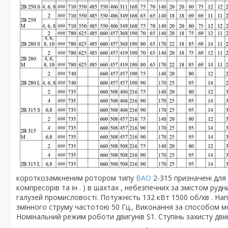
короткозамкненим ротором типу
ВАО
2-315 призначені для 
компресорів та ін . ) в шахтах , небезпечних за змістом рудник
галузей промисловості. Потужність 132 кВт 1500 об/хв . На
змінного струму частотою 50 Гц., Виконання за способом мон
Номінальний режим роботи двигунів S1. Ступінь захисту двигу