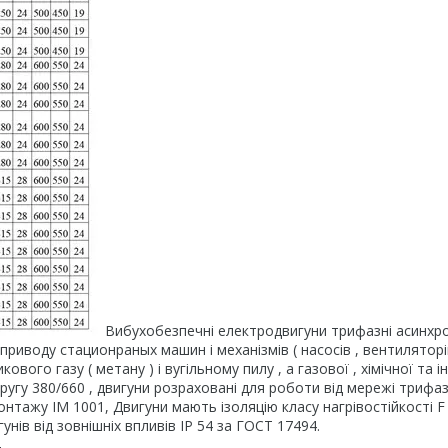
Вибухобезпечні електродвигуни трифазні асинхро
приводу стационраных машин і механізмів ( насосів , вентиляторі
ового газу ( метану ) і вугільному пилу , а газової , хімічної та і
пругу 380/660 , двигуни розраховані для роботи від мережі трифа
тажу ІМ 1001, Двигуни мають ізоляцію класу нагрівостійкості F і
нів від зовнішніх впливів IP 54 за ГОСТ 17494.