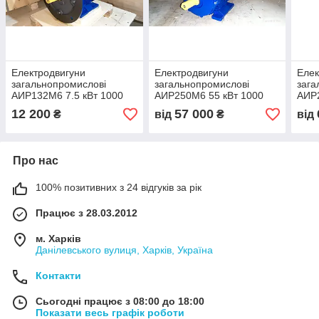
Електродвигуни
Електродвигуни
Елек
загальнопромислові
загальнопромислові
зага
АИР132М6 7.5 кВт 1000
АИР250М6 55 кВт 1000
АИР2
об/хв ІМ 1081
об/хв ІМ 1081
об/х
12 200
57 000
₴
від
₴
від
Про нас
100% позитивних з 24 відгуків за рік
Працює з 28.03.2012
м. Харків
Данілевського вулиця, Харків, Україна
Контакти
Сьогодні працює з 08:00 до 18:00
Показати весь графік роботи