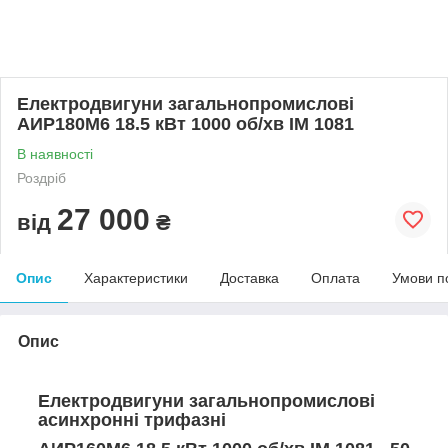
Електродвигуни загальнопромислові
АИР180М6 18.5 кВт 1000 об/хв ІМ 1081
В наявності
Роздріб
27 000
від
₴
Опис
Характеристики
Доставка
Оплата
Умови п
Опис
Електродвигуни загальнопромислові
асинхронні трифазні