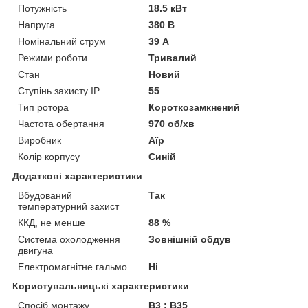
Потужність
18.5 кВт
Напруга
380 В
Номінальний струм
39 А
Режими роботи
Тривалий
Стан
Новий
Ступінь захисту IP
55
Тип ротора
Короткозамкнений
Частота обертання
970 об/хв
Виробник
Аїр
Колір корпусу
Синій
Додаткові характеристики
Вбудований
Так
температурний захист
ККД, не менше
88 %
Система охолодження
Зовнішній обдув
двигуна
Електромагнітне гальмо
Ні
Користувальницькі характеристики
Спосіб монтажу
B3 ; B35