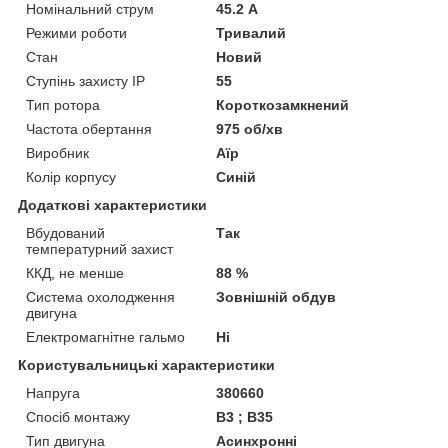
Номінальний струм
45.2 А
Режими роботи
Тривалий
Стан
Новий
Ступінь захисту IP
55
Тип ротора
Короткозамкнений
Частота обертання
975 об/хв
Виробник
Аїр
Колір корпусу
Синій
Додаткові характеристики
Вбудований
Так
температурний захист
ККД, не менше
88 %
Система охолодження
Зовнішній обдув
двигуна
Електромагнітне гальмо
Ні
Користувальницькі характеристики
Напруга
380660
Спосіб монтажу
B3 ; B35
Тип двигуна
Асинхронні