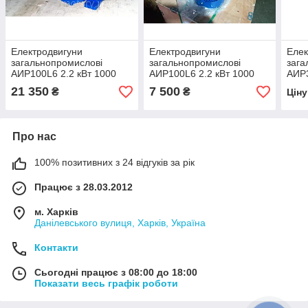
Електродвигуни
Електродвигуни
Елек
загальнопромислові
загальнопромислові
зага
АИР100L6 2.2 кВт 1000
АИР100L6 2.2 кВт 1000
АИР3
об/хв ІМ 1081
об/хв ІМ 1081
750 
21 350
7 500
₴
₴
Цін
Про нас
100% позитивних з 24 відгуків за рік
Працює з 28.03.2012
м. Харків
Данілевського вулиця, Харків, Україна
Контакти
Сьогодні працює з 08:00 до 18:00
Показати весь графік роботи