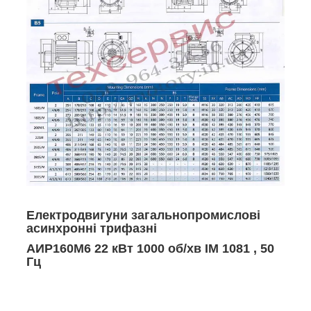
Електродвигуни загальнопромислові
асинхронні трифазні
АИР160М6 22 кВт 1000 об/хв ІМ 1081 , 50
Гц