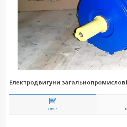
Електродвигуни загальнопромислові А
Опис
Х