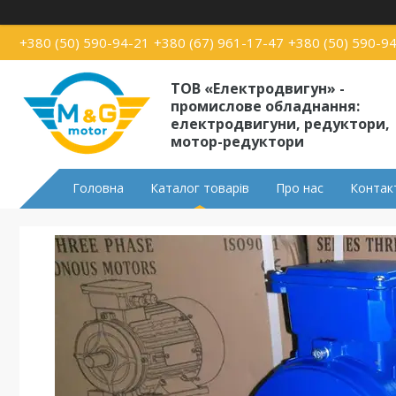
+380 (50) 590-94-21
+380 (67) 961-17-47
+380 (50) 590-9
ТОВ «Електродвигун» -
промислове обладнання:
електродвигуни, редуктори,
мотор-редуктори
Головна
Каталог товарів
Про нас
Контак