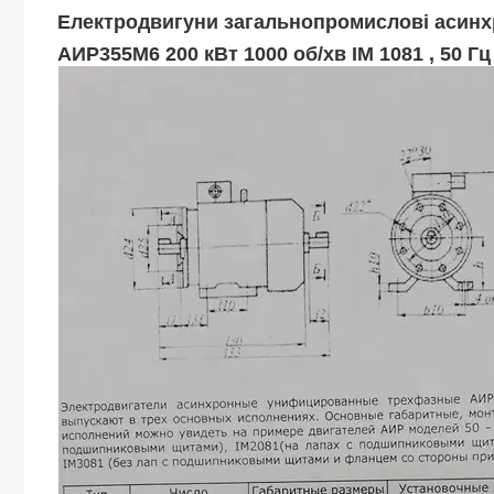
Електродвигуни загальнопромислові асинх
АИР355М6 200 кВт 1000 об/хв ІМ 1081 , 50 Гц