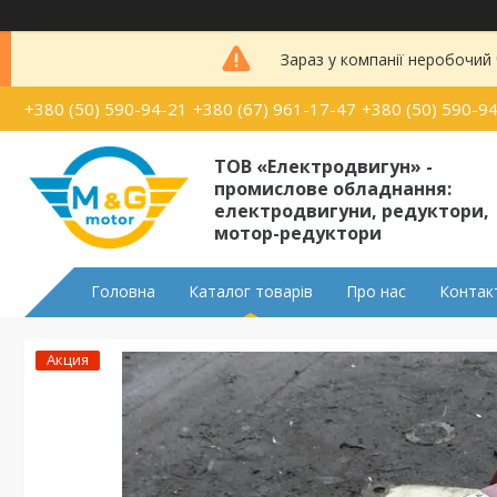
Зараз у компанії неробочий
+380 (50) 590-94-21
+380 (67) 961-17-47
+380 (50) 590-9
ТОВ «Електродвигун» -
промислове обладнання:
електродвигуни, редуктори,
мотор-редуктори
Головна
Каталог товарів
Про нас
Контак
Акция