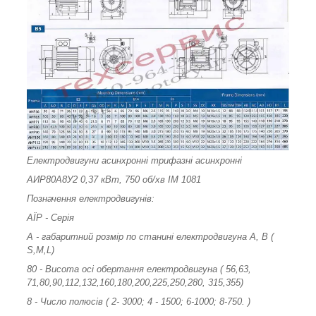
Електродвигуни асинхронні трифазні асинхронні
АИР80А8У2 0,37 кВт, 750 об/хв ІМ 1081
Позначення електродвигунів:
АЇР - Серія
А - габаритний розмір по станині електродвигуна А, В (
S,M,L)
80 - Висота осі обертання електродвигуна ( 56,63,
71,80,90,112,132,160,180,200,225,250,280, 315,355)
8 - Число полюсів ( 2- 3000; 4 - 1500; 6-1000; 8-750. )