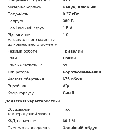
Матеріал корпусу
Чавун, Алюміній
Потужність
0.37 кВт
Напруга
380 В
Номінальний струм
1.5 А
Відношення
1.9
максимального моменту
до номінального моменту
Режими роботи
Тривалий
Стан
Новий
Ступінь захисту IP
55
Тип ротора
Короткозамкнений
Частота обертання
675 об/хв
Виробник
Аїр
Колір корпусу
Синій
Додаткові характеристики
Вбудований
Так
температурний захист
ККД, не менше
60.1 %
Система охолодження
Зовнішній обдув