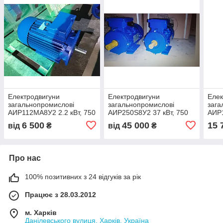
Електродвигуни
Електродвигуни
Елек
загальнопромислові
загальнопромислові
зага
АИР112МА8У2 2.2 кВт, 750
АИР250Ѕ8У2 37 кВт, 750
АИР1
об/хв ІМ 1081
об/хв ІМ 1081
об/х
6 500
45 000
15 
від
₴
від
₴
Про нас
100% позитивних з 24 відгуків за рік
Працює з 28.03.2012
м. Харків
Данілевського вулиця, Харків, Україна