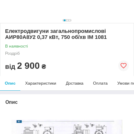
Електродвигуни загальнопромислові
АИР80А8У2 0,37 кВт, 750 об/хв ІМ 1081
В наявності
Роздріб
2 900
від
₴
Опис
Характеристики
Доставка
Оплата
Умови п
Опис