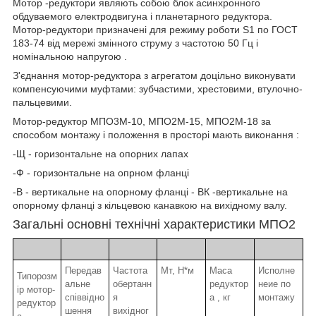
Мотор -редуктори являють собою блок асинхронного
обдуваемого електродвигуна і планетарного редуктора.
Мотор-редуктори призначені для режиму роботи S1 по ГОСТ
183-74 від мережі змінного струму з частотою 50 Гц і
номінальною напругою .
З'єднання мотор-редуктора з агрегатом доцільно виконувати
компенсуючими муфтами: зубчастими, хрестовими, втулочно-
пальцевими.
Мотор-редуктор МПО3М-10, МПО2М-15, МПО2М-18 за
способом монтажу і положення в просторі мають виконання :
-Щ - горизонтальне на опорних лапах
-Ф - горизонтальне на опрном фланці
-В - вертикальне на опорному фланці - ВК -вертикальне на
опорному фланці з кільцевою канавкою на вихідному валу.
Загальні основні технічні характеристики МПО2
Передав
Частота
Мт, Н*м
Маса
Исполне
Типорозм
альне
обертанн
редуктор
неие по
ір мотор-
співвідно
я
а , кг
монтажу
редуктор
шення
вихідног