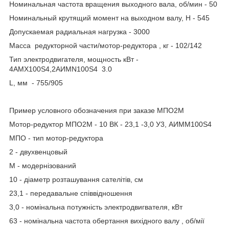
Номинальная частота вращения выходного вала, об/мин - 50
Номинальный крутящий момент на выходном валу, Н - 545
Допускаемая радиальная нагрузка - 3000
Масса редукторной части/мотор-редуктора , кг - 102/142
Тип электродвигателя, мощность кВт -
4АМХ100S4,2АИМN100S4 3.0
L, мм - 755/905
Пример условного обозначения при заказе МПО2М
Мотор-редуктор МПО2М - 10 ВК - 23,1 -3,0 У3, АИММ100Ѕ4
МПО - тип мотор-редуктора
2 - двухвенцовый
М - модернізований
10 - діаметр розташування сателітів, см
23,1 - передавальне співвідношення
3,0 - номінальна потужність электродвигвателя, кВт
63 - номінальна частота обертання вихідного валу , об/мії