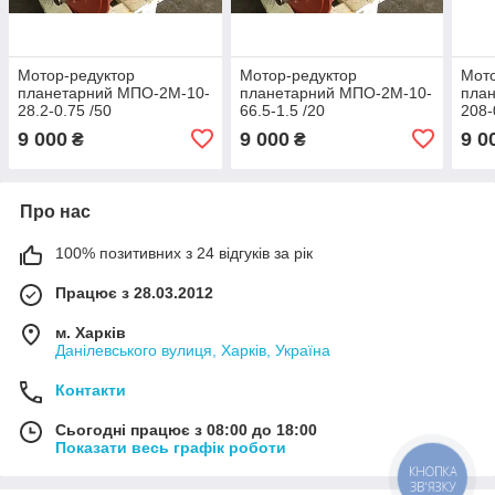
Мотор-редуктор
Мотор-редуктор
Мото
планетарний МПО-2М-10-
планетарний МПО-2М-10-
пла
28.2-0.75 /50
66.5-1.5 /20
208-
9 000
9 000
9 0
₴
₴
Про нас
100% позитивних з 24 відгуків за рік
Працює з 28.03.2012
м. Харків
Данілевського вулиця, Харків, Україна
Контакти
Сьогодні працює з 08:00 до 18:00
Показати весь графік роботи
КНОПКА
ЗВ'ЯЗКУ