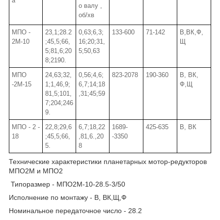
а
о валу ,
об/хв
МПО -
23,1;28.2
0,63;6,3;
133-600
71-142
В,ВК,Ф,
2М-10
;45,5;66,
16;20;31,
Щ
5;81,6;20
5;50,63
8;2190.
МПО
24,63;32,
0,56;4,6;
823-2078
190-360
В, ВК,
-2М-15
1;1,46,9;
6,7;14;18
Ф,Щ
81,5;101,
,31;45;59
7;204;246
9.
МПО - 2 -
22,8;29,6
6,7;18,22
1689-
425-635
В, ВК
18
;45,5;66,
,81,6.,20
-3350
5.
8
Технические характеристики планетарных мотор-редукторов
МПО2М и МПО2
Типоразмер - МПО2М-10-28.5-3/50
Исполнение по монтажу - В, ВК,Щ,Ф
Номинальное передаточное число - 28.2