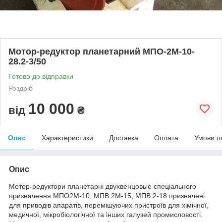
Мотор-редуктор планетарний МПО-2М-10-
28.2-3/50
Готово до відправки
Роздріб
10 000
від
₴
Опис
Характеристики
Доставка
Оплата
Умови п
Опис
Мотор-редуктори планетарні двухвенцовые спеціального
призначення МПО2М-10, МПВ 2М-15, МПВ 2-18 призначені
для приводів апаратів, перемішуючих пристроїв для хімічної,
медичної, мікробіологічної та інших галузей промисловості.