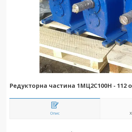
Редукторна частина 1МЦ2С100Н - 112 о
Опис
Х