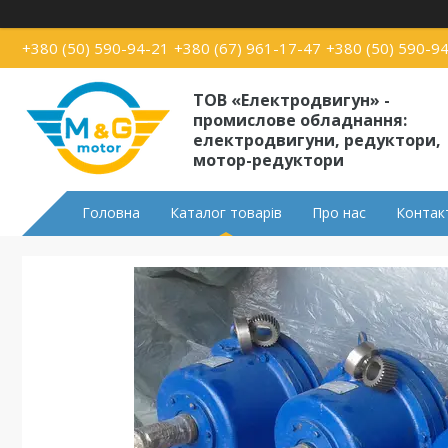
+380 (50) 590-94-21
+380 (67) 961-17-47
+380 (50) 590-9
ТОВ «Електродвигун» -
промислове обладнання:
електродвигуни, редуктори,
мотор-редуктори
Головна
Каталог товарів
Про нас
Контак