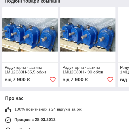
Подібні товари компанії
Редукторна частина
Редукторна частина
Реду
1МЦ2С80Н-35,5 об/хв
1МЦ2С80Н - 90 об/хв
1МЦ
7 900
7 900
від
₴
від
₴
від
Про нас
100% позитивних з 24 відгуків за рік
Працює з 28.03.2012