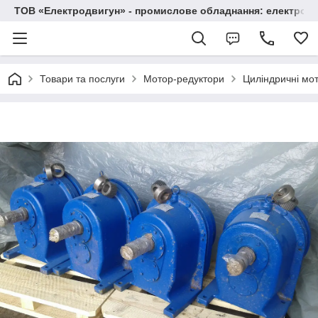
ТОВ «Електродвигун» - промислове обладнання: електродв
Товари та послуги
Мотор-редуктори
Циліндричні мо