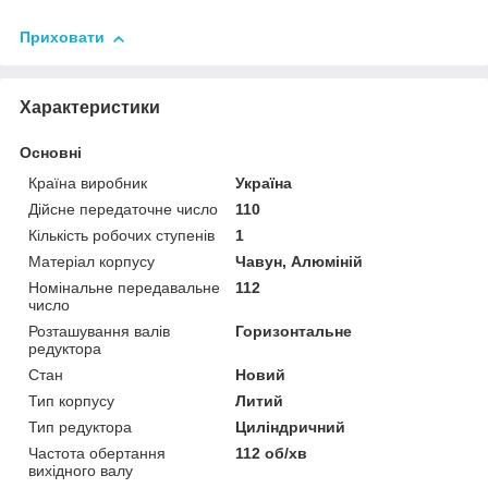
Приховати
Характеристики
Основні
Країна виробник
Україна
Дійсне передаточне число
110
Кількість робочих ступенів
1
Матеріал корпусу
Чавун, Алюміній
Номінальне передавальне
112
число
Розташування валів
Горизонтальне
редуктора
Стан
Новий
Тип корпусу
Литий
Тип редуктора
Циліндричний
Частота обертання
112 об/хв
вихідного валу