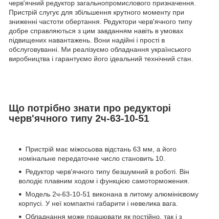
черв'ячний редуктор загальнопромислового призначення.
Пристрій слугує для збільшення крутного моменту при
зниженні частоти обертання. Редуктори черв'ячного типу
добре справляються з цим завданням навіть в умовах
підвищених навантажень. Вони надійні і прості в
обслуговуванні. Ми реалізуємо обладнання українського
виробництва і гарантуємо його ідеальний технічний стан.
Що потрібно знати про редукторі
черв'ячного типу 2ч-63-10-51
Пристрій має міжосьова відстань 63 мм, а його
номінальне передаточне число становить 10.
Редуктор черв'ячного типу безшумний в роботі. Він
володіє плавним ходом і функцією самоторможения.
Модель 2ч-63-10-51 виконана в литому алюмінієвому
корпусі. У неї компактні габарити і невелика вага.
Обладнання може працювати як постійно, так і з