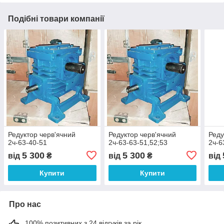
Подібні товари компанії
Редуктор черв'ячний
Редуктор черв'ячний
Реду
2ч-63-40-51
2ч-63-63-51,52;53
2ч-6
5 300
5 300
від
₴
від
₴
від
Купити
Купити
Про нас
100% позитивних з 24 відгуків за рік