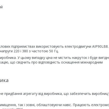
ий
лових підприємствах використовують електродвигуни АІР90LB8.
апруги 220 і 380 з частотою 50 Гц.
робника. У цьому випадку ціна не містить накруток і буде вигід
ікацію, що свідчить про відповідність оснащення міжнародним
ника
не придбання агрегату від виробника, що забезпечить виробниц
иміщення, так і зовні, облаштовуючи навіс. Працюють електром