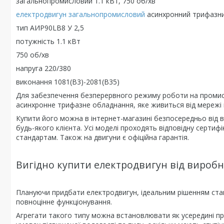
загальнопромисловий 1.1 кВт, 750 об/хв
електродвигун загальнопромисловий
асинхронний трифазн
тип АИР90LB8 У 2,5
потужність 1.1 кВт
750 об/хв
напруга 220/380
виконання 1081(В3)-2081(В35)
Для забезпечення безперервного режиму роботи на промис
асинхронне трифазне обладнання, яке живиться від мережі н
Купити його можна в інтернет-магазині безпосередньо від ви
будь-якого клієнта. Усі моделі проходять відповідну сертиф
стандартам. Також на двигуни є офіційна гарантія.
Вигідно купити електродвигун від вироб
Плануючи придбати електродвигун, ідеальним рішенням ста
повноцінне функціонування.
Агрегати такого типу можна встановлювати як усередині пр