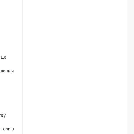
 Це
ною для
тву
отори в