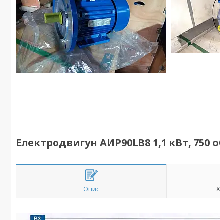
Електродвигун АИР90LB8 1,1 кВт, 750 об
Опис
Х