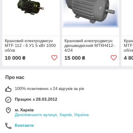
Крановий електродвигун
Крановий електродвигун
Кран
MTF 112 - 6 У1 5 кВт 1000
двошвидкісний МТКН412-
МТF 
об/хв
4/24
об/х
10 000
15 000
4 8
₴
₴
Про нас
100% позитивних з 24 відгуків за рік
Працює з 28.03.2012
м. Харків
Данілевського вулиця, Харків, Україна
Контакти