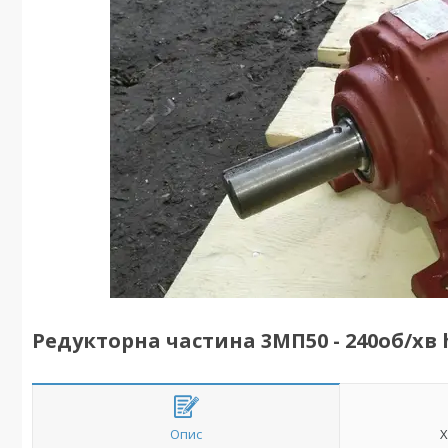
Редукторна частина 3МП50 - 240об/хв h
Опис
Х