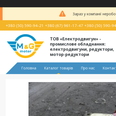
Зараз у компанії неробо
+380 (50) 590-94-21
+380 (67) 961-17-47
+380 (50) 590-9
ТОВ «Електродвигун» -
промислове обладнання:
електродвигуни, редуктори,
мотор-редуктори
Головна
Каталог товарів
Про нас
Контак