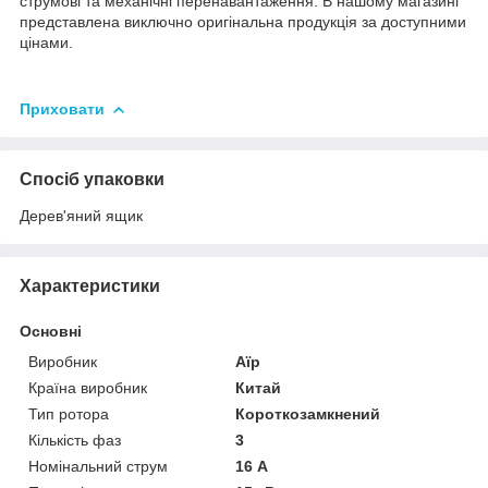
струмові та механічні перенавантаження. В нашому магазині
представлена виключно оригінальна продукція за доступними
цінами.
Приховати
Спосіб упаковки
Дерев'яний ящик
Характеристики
Основні
Виробник
Аїр
Країна виробник
Китай
Тип ротора
Короткозамкнений
Кількість фаз
3
Номінальний струм
16 А