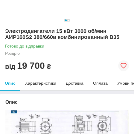
Электродвигатели 15 кВт 3000 об/мин
АИР160S2 380/660в комбинированный В35
Готово до відправки
Роздріб
19 700
від
₴
Опис
Характеристики
Доставка
Оплата
Умови п
Опис