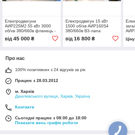
Електродвигуни
Електродвигун 15 кВт
Елек
АИР225М2 55 кВт 3000
1500 об/хв АИР160Ѕ4
зага
об/хв 380/660в фланець -
380/660в В3-лапа
АИР3
лапа В35 (ІМ 2081)
(1м1081)
750 
45 000
16 800
від
₴
від
₴
Цін
Про нас
100% позитивних з 24 відгуків за рік
Працює з 28.03.2012
м. Харків
Данілевського вулиця, Харків, Україна
Контакти
Сьогодні працює з 08:00 до 18:00
Показати весь графік роботи