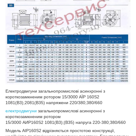
Електродвигуни загальнопромислові асинхронні з
короткозамкненим ротором 15/3000 АЇР 160S2
1081(B3);2081(B35) напряжени 220/380;380/660
електродвигуни
загальнопромислові асинхронні з
короткозамкненим ротором
15/3000 АИР160Ѕ2 1081(B3);(B35) напруга 220-380;380/660
Модель АІР160S2 відрізняється простотою конструкції,