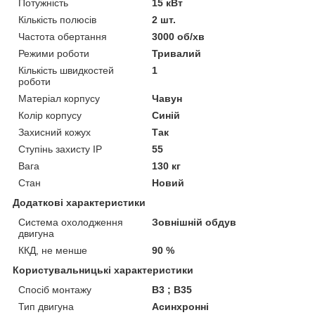
Потужність
15 кВт
Кількість полюсів
2 шт.
Частота обертання
3000 об/хв
Режими роботи
Тривалий
Кількість швидкостей
1
роботи
Матеріал корпусу
Чавун
Колір корпусу
Синій
Захисний кожух
Так
Ступінь захисту IP
55
Вага
130 кг
Стан
Новий
Додаткові характеристики
Система охолодження
Зовнішній обдув
двигуна
ККД, не менше
90 %
Користувальницькі характеристики
Спосіб монтажу
B3 ; B35
Тип двигуна
Асинхронні