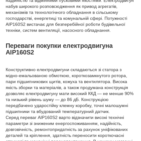
надійністю та відмінними пусковими якостями. Електродвигун
набув широкого розповсюдження як привод агрегатів,
механізмів та технологічного обладнання в сільському
господарстві, енергетиці та комунальній сфері. Потужності
АІР160S2 вистачає для безперебійної роботи будівельної
техніки, систем вентиляції, насосного обладнання.
Переваги покупки електродвигуна
АІР160S2
Конструктивно електродвигуни складаються зі статора з
мідно-емальованою обмоткою, короткозамкнутого ротора,
пари підшипникових щитів, кожуха та вентилятора. Висока
якість зборки та матеріалів, а також продумана конструкція
дозволяє електродвигуну мати високий ККД — не менше 90%
та низький рівень шуму — до 86 дБ. Конструкцією
передбачено ударостійку клемну коробку, точні малошумні
підшипники та вбудований температурний датчик.
Серед переваг АІР160S2 варто відзначити високі технічні
параметри зі зниженим енергоспоживанням, надійність,
довговічність, ремонтопридатність за рахунок уніфікованих
деталей та кріплення, здатність переносити короткочасні