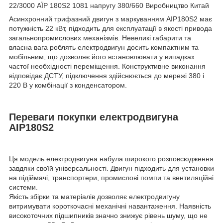
22/3000 АЇР 180S2 1081 напругу 380/660 Виробництво Китай
Асинхронний трифазний двигун з маркуванням АІР180Ѕ2 має
потужність 22 кВт, підходить для експлуатації в якості привода
загальнопромислових механізмів. Невеликі габарити та
власна вага роблять електродвигун досить компактним та
мобільним, що дозволяє його встановлювати у випадках
частої необхідності переміщення. Конструктивне виконання
відповідає ДСТУ, підключення здійснюється до мережі 380 і
220 В у комбінації з конденсатором.
Переваги покупки електродвигуна
АІР180Ѕ2
Ця модель електродвигуна набула широкого розповсюдження
завдяки своїй універсальності. Двигун підходить для установки
на підіймачі, транспортери, промислові помпи та вентиляційні
системи.
Якість збірки та матеріалів дозволяє електродвигуну
витримувати короткочасні механічні навантаження. Наявність
високоточних підшипників значно знижує рівень шуму, що не