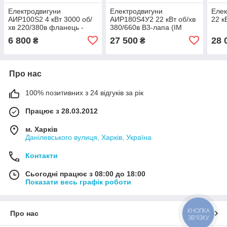
Електродвигуни
Електродвигуни
Елек
АИР100Ѕ2 4 кВт 3000 об/
АИР180Ѕ4У2 22 кВт об/хв
22 к
хв 220/380в фланець -
380/660в В3-лапа (ІМ
лапа ( В35 )
1081)
6 800
27 500
28 
₴
₴
Про нас
100% позитивних з 24 відгуків за рік
Працює з 28.03.2012
м. Харків
Данілевського вулиця, Харків, Україна
Контакти
Сьогодні працює з 08:00 до 18:00
Показати весь графік роботи
КНОПКА
Про нас
ЗВ'ЯЗКУ