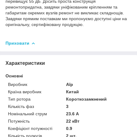
перевищує 55 дБ. Досить проста конструкція
ремонтопридатна, завдяки уніфікованим кріпленням та
габаритам окремих вузлів ремонт не викликає складнощів.
Завдяки прямим поставкам ми пропонуємо доступні ціни на
оригінальну, сертифіковану продукцію.
Приховати
Характеристики
Основні
Виробник
Аїр
Країна виробник
Китай
Тип ротора
Короткозамкнений
Кількість фаз
3
Номінальний струм
23.6 А
Потужність
22 кВт
Коефіцієнт потужності
0.9
Кількість полюсів
2 шт.