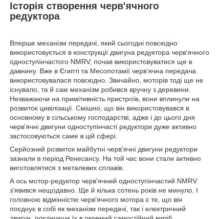
Історія створення черв'ячного
редуктора
Вперше механізм передачі, який сьогодні повсюдно
використовується в конструкції двигуна редуктора черв'ячного
одноступінчастого NMRV, почав використовуватися ще в
давнину. Вже в Єгипті та Месопотамії черв'ячна передача
використовувалася повсюдно. Звичайно, моторів тоді ще не
існувало, та й сам механізм робився вручну з деревини.
Незважаючи на примітивність пристроїв, вони вплинули на
розвиток цивілізації. Смішно, що він використовувався в
основному в сільському господарстві, адже і до цього дня
черв'ячні двигуни одноступінчасті редуктори дуже активно
застосовуються саме в цій сфері.
Серйозний розвиток майбутні черв'ячні двигуни редуктори
зазнали в період Ренесансу. На той час вони стали активно
виготовлятися з металевих сплавів.
А ось мотор-редуктор черв'ячний одноступінчастий NMRV
з'явився нещодавно. Ще й кілька сотень років не минуло. І
головною відмінністю черв'ячного мотора є те, що він
поєднує в собі як механізм передачі, так і електричний
двигун, поєднуючи їх в окремий самостійний виріб.