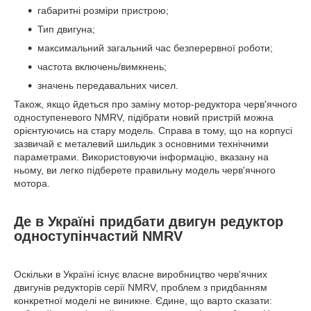
габаритні розміри пристрою;
Тип двигуна;
максимальний загальний час безперервної роботи;
частота включень/вимкнень;
значень передавальних чисел.
Також, якщо йдеться про заміну мотор-редуктора черв'ячного
одноступеневого NMRV, підібрати новий пристрій можна
орієнтуючись на стару модель. Справа в тому, що на корпусі
зазвичай є металевий шильдик з основними технічними
параметрами. Використовуючи інформацію, вказану на
ньому, ви легко підберете правильну модель черв'ячного
мотора.
Де в Україні придбати двигун редуктор
одноступінчастий NMRV
Оскільки в Україні існує власне виробництво черв'ячних
двигунів редукторів серії NMRV, проблем з придбанням
конкретної моделі не виникне. Єдине, що варто сказати: