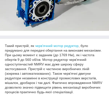
Такий пристрій, як
черв'ячний мотор редуктор
, було
придумано для передачі обертання на виконавчі механізми.
При цьому момент є заданим (до 1769 Нм), як і частота
обертів 9 до 560 об/хв. Мотор редуктор черв'ячний
одноступінчастий NMRV має дуже широку сферу
застосування. Пристрій є частиною виробничих ліній
(зокрема і автоматизованих). Також черв'ячні двигуни
редуктори незамінні в конструкції промислових верстатів,
мішалок, дробарок і так далі. Фактично впровадження NMRV
дозволило значно підвищити рівень механізації виробничих
процесів практично будь-якої спеціалізації.